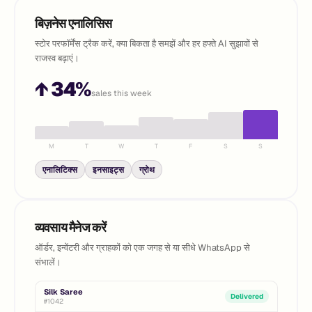
बिज़नेस एनालिसिस
स्टोर परफॉर्मेंस ट्रैक करें, क्या बिकता है समझें और हर हफ्ते AI सुझावों से
राजस्व बढ़ाएं।
↑ 34%
sales this week
M
T
W
T
F
S
S
एनालिटिक्स
इनसाइट्स
ग्रोथ
व्यवसाय मैनेज करें
ऑर्डर, इन्वेंटरी और ग्राहकों को एक जगह से या सीधे WhatsApp से
संभालें।
Silk Saree
Delivered
#1042