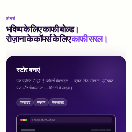
फ़ीचर्स
भविष्य के लिए काफी बोल्ड।
रोज़ाना के कॉमर्स के लिए
काफी सरल।
स्टोर बनाएं
एक प्रॉम्प्ट से पूरी ई-कॉमर्स वेबसाइट — ब्रांड-लेड सेक्शन, प्रोडक्ट
पेज और चेकआउट — मिनटों में लाइव।
वेबसाइट
सेक्शन
चेकआउट
shopiq.store/aarna