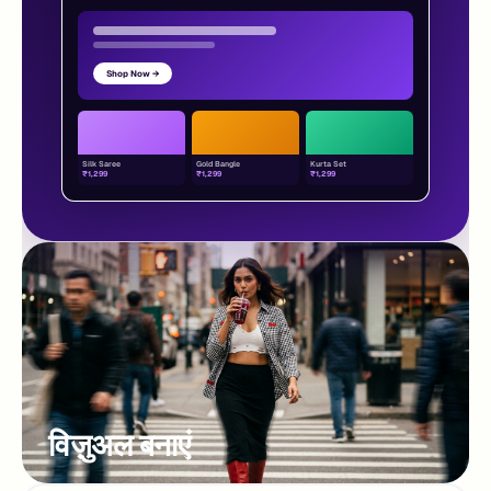
Shop Now →
Silk Saree
Gold Bangle
Kurta Set
₹1,299
₹1,299
₹1,299
विज़ुअल बनाएं