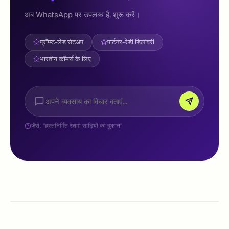
अब WhatsApp पर उपलब्ध है, शुरू करें।
प्रॉम्प्ट-लेड सेटअप
पार्टनर-रेडी डिलीवरी
भारतीय कॉमर्स के लिए
जैसे: "हस्तनिर्मित रेशमी साड़ियों की दुकान"