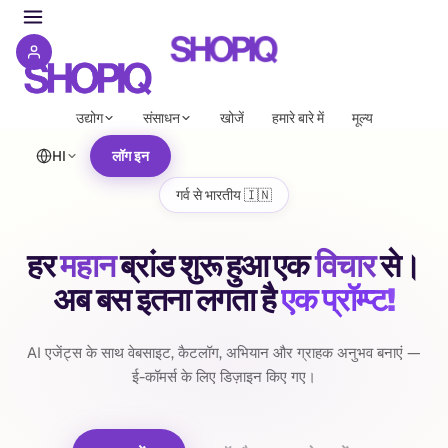
उद्योग
संसाधन
खोजें
हमारे बारे में
मूल्य
HI
लॉग इन
गर्व से भारतीय 🇮🇳
ShopIQ | First Agentic Com
हर
महान
ब्रांड
शुरू
हुआ
एक
विचार
से।
अब बस इतना लगता है
एक प्रॉम्प्ट!
AI एजेंट्स के साथ वेबसाइट, कैटलॉग, अभियान और ग्राहक अनुभव बनाएं —
ई-कॉमर्स के लिए डिज़ाइन किए गए।