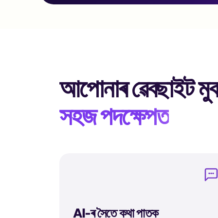
আপোনাৰ ৱেবছাইট মু
সহজ পদক্ষেপত
AI-ৰ সৈতে কথা পাতক