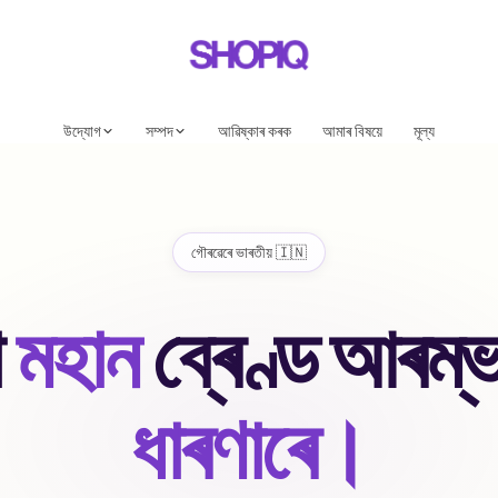
উদ্যোগ
সম্পদ
আৱিষ্কাৰ কৰক
আমাৰ বিষয়ে
মূল্য
গৌৰৱেৰে ভাৰতীয় 🇮🇳
IQ | First A
ো
মহান
ব্ৰেণ্ড
আৰম্
ধাৰণাৰে।