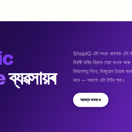
ic
ShopIQ এটা সহজ ধাৰণাক এটা জীৱ
বিক্ৰী কৰিব বিচাৰে সেয়া কওক আৰ
e
ব্যৱসায়ৰ
বিষয়বস্তু লিখে, ভিজুৱেল তৈয়াৰ
কৰে — সকলো এটা ঠাইৰ পৰা।
আৰম্ভ কৰক
→