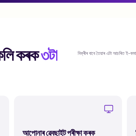
কলি কৰক
৩টা
বিক্ৰীৰ বাবে তৈয়াৰ এটা আচৰিত ই-কম
আপোনাৰ ৱেবছাইট পৰীক্ষা কৰক