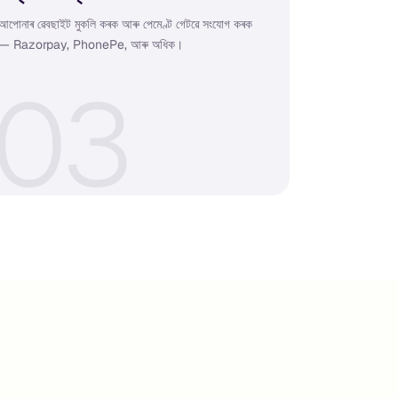
আপোনাৰ ৱেবছাইট মুকলি কৰক আৰু পেমেণ্ট গেটৱে সংযোগ কৰক
— Razorpay, PhonePe, আৰু অধিক।
0
3