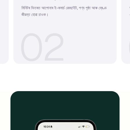
মিনিটৰ ভিতৰত আপোনাৰ ই-কমাৰ্চ ৱেবছাইট, পণ্য পৃষ্ঠা আৰু ব্ৰেণ্ড
জীৱন্ত হোৱা চাওক।
0
2