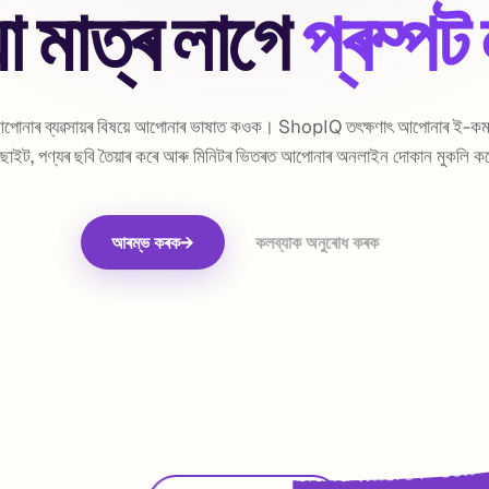
া মাত্ৰ লাগে
প্ৰম্পট
পোনাৰ ব্যৱসায়ৰ বিষয়ে আপোনাৰ ভাষাত কওক। ShopIQ তৎক্ষণাৎ আপোনাৰ ই-কমাৰ
বছাইট, পণ্যৰ ছবি তৈয়াৰ কৰে আৰু মিনিটৰ ভিতৰত আপোনাৰ অনলাইন দোকান মুকলি ক
আৰম্ভ কৰক
→
কলব্যাক অনুৰোধ কৰক
 whe
uild e-commerce website
clothing brand
 for my 
rt, T-shirt, waist coat, pants. Brand is inspired from Indian h