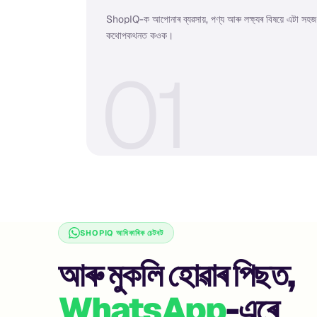
ShopIQ-ক আপোনাৰ ব্যৱসায়, পণ্য আৰু লক্ষ্যৰ বিষয়ে এটা সহজ
কথোপকথনত কওক।
0
1
SHOPIQ আধিকাৰিক চেটবট
আৰু মুকলি হোৱাৰ পিছত,
WhatsApp
-এৰে