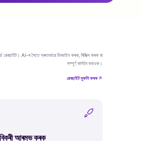
াৰ্চ ৱেবছাইট। AI-ৰ সৈতে দ্ৰুতভাৱে ডিজাইন কৰক, ৰিমিক্স কৰক বা
সম্পূৰ্ণ কাস্টম বনাওক।
ৱেবছাইট মুকলি কৰক
বিক্ৰী আৰম্ভ কৰক