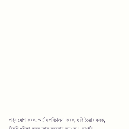
পণ্য যোগ কৰক, অৰ্ডাৰ পৰিচালনা কৰক, ছবি তৈয়াৰ কৰক,
বিক্ৰী পৰীক্ষা কৰক আৰু ব্যৱসায় বঢ়াওক। আপুনি