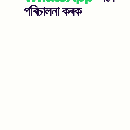
পৰিচালনা কৰক