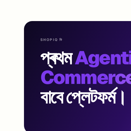
SHOPIQ কি
প্ৰথম
Agent
Commerc
বাবে প্লেটফৰ্ম।