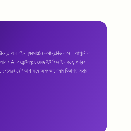
ন্ত অনলাইন ব্যৱসায়লৈ ৰূপান্তৰিত কৰে। আপুনি কি
ু আমাৰ AI এজেন্টসমূহে ৱেবছাইট ডিজাইন কৰে, পণ্যৰ
 কৰে, পেমেণ্ট ছেট আপ কৰে আৰু আপোনাৰ বিকাশত সহায়