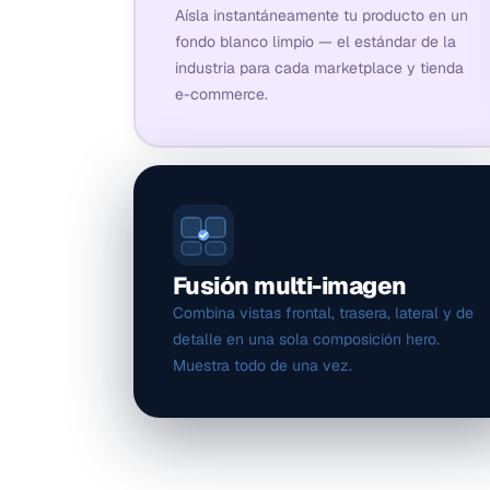
Aísla instantáneamente tu producto en un
fondo blanco limpio — el estándar de la
industria para cada marketplace y tienda
e-commerce.
Fusión multi-imagen
Combina vistas frontal, trasera, lateral y de
detalle en una sola composición hero.
Muestra todo de una vez.