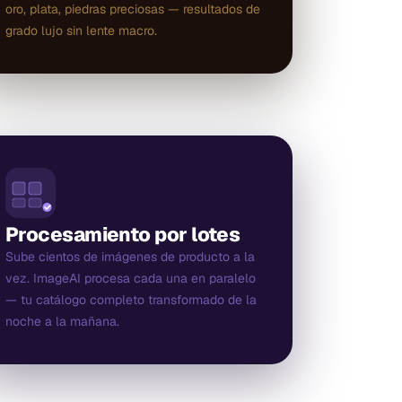
oro, plata, piedras preciosas — resultados de
grado lujo sin lente macro.
Procesamiento por lotes
Sube cientos de imágenes de producto a la
vez. ImageAI procesa cada una en paralelo
— tu catálogo completo transformado de la
noche a la mañana.