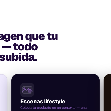
agen que tu
a — todo
subida.
Escenas lifestyle
Coloca tu producto en un contexto — una