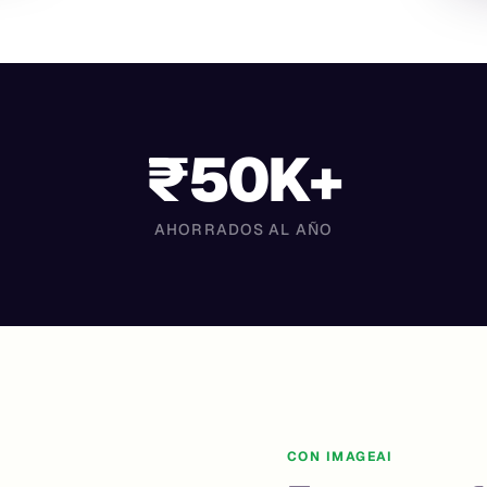
₹50K+
AHORRADOS AL AÑO
CON IMAGEAI