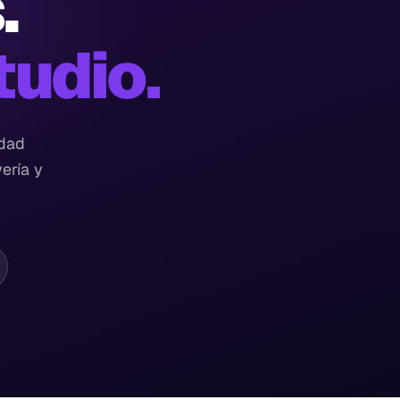
.
tudio.
idad
ería y