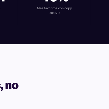
a
Más favoritos con copy
lifestyle
, no