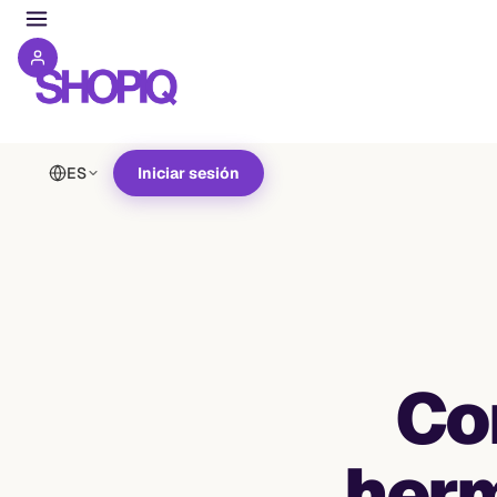
ES
Iniciar sesión
Co
her