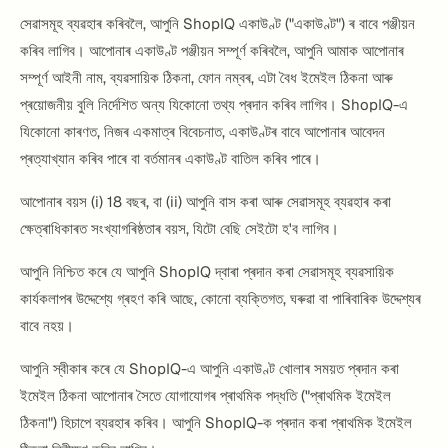
সেৱাসমূহ ব্যৱহাৰ কৰিবলৈ, আপুনি ShopIQ একাউণ্ট ("একাউণ্ট") ৰ বাবে পঞ্জীয়ন
কৰিব লাগিব। আপোনাৰ একাউণ্ট পঞ্জীয়ন সম্পূৰ্ণ কৰিবলৈ, আপুনি আমাক আপোনাৰ
সম্পূৰ্ণ আইনী নাম, ব্যৱসায়িক ঠিকনা, ফোন নম্বৰ, এটা বৈধ ইমেইল ঠিকনা আৰু
প্ৰয়োজনীয় বুলি নিৰ্দেশিত অন্য যিকোনো তথ্য প্ৰদান কৰিব লাগিব। ShopIQ-এ
যিকোনো কাৰণত, নিজৰ একমাত্ৰ বিবেচনাত, একাউণ্টৰ বাবে আপোনাৰ আবেদন
প্ৰত্যাখ্যান কৰিব পাৰে বা বৰ্তমানৰ একাউণ্ট বাতিল কৰিব পাৰে।
আপোনাৰ বয়স (i) 18 বছৰ, বা (ii) আপুনি বাস কৰা আৰু সেৱাসমূহ ব্যৱহাৰ কৰা
ক্ষেত্ৰাধিকাৰত সংখ্যাগৰিষ্ঠতাৰ বয়স, যিটো বেছি সেইটো হ'ব লাগিব।
আপুনি নিশ্চিত কৰে যে আপুনি ShopIQ দ্বাৰা প্ৰদান কৰা সেৱাসমূহ ব্যৱসায়িক
কাৰ্যকলাপৰ উদ্দেশ্যে গ্ৰহণ কৰি আছে, কোনো ব্যক্তিগত, ঘৰুৱা বা পাৰিবাৰিক উদ্দেশ্যৰ
বাবে নহয়।
আপুনি স্বীকাৰ কৰে যে ShopIQ-এ আপুনি একাউণ্ট খোলাৰ সময়ত প্ৰদান কৰা
ইমেইল ঠিকনা আপোনাৰ সৈতে যোগাযোগৰ প্ৰাথমিক পদ্ধতি ("প্ৰাথমিক ইমেইল
ঠিকনা") হিচাপে ব্যৱহাৰ কৰিব। আপুনি ShopIQ-ক প্ৰদান কৰা প্ৰাথমিক ইমেইল