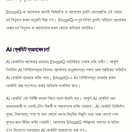
ShopIQ-ক আপোনাক জাননী নিদিয়াকৈ বা আপোনাৰ সন্মতি নোলোৱাকৈ এই সেৱাৰ
চৰ্ত নিযুক্ত কৰাৰ অনুমতি দিয়া হ'ব। ShopIQ-ৰ পূৰ্ব লিখিত সন্মতি অবিহনে আপোনাৰ
সেৱাৰ চৰ্ত নিযুক্ত বা স্থানান্তৰ কৰাৰ কোনো অধিকাৰ নাথাকিব।
AI ক্ৰেডিট ব্যৱহাৰৰ চৰ্ত
AI ক্ৰেডিটৰ আপোনাৰ ব্যৱহাৰ ShopIQ অতিৰিক্ত সেৱাৰ চৰ্তৰ অধীন। আপুনি
নিৰ্ধাৰিত AI বৈশিষ্ট্যসমূহৰ ভিতৰত আপোনাৰ অনুৰোধসমূহ সক্ষম আৰু প্ৰক্ৰিয়া কৰিবলৈ
AI ক্ৰেডিট ব্যৱহাৰ কৰিব পাৰে। ShopIQ-এ AI বৈশিষ্ট্যসমূহ ব্যৱহাৰ কৰাৰ
ক্ৰেডিট খৰচ সংশোধন কৰাৰ অধিকাৰ সংৰক্ষিত ৰাখে।
AI ক্ৰেডিট এটা নিৰ্দিষ্ট সময়ৰ পিছত ম্যাদ উকলি যায়। আপুনি AI ক্ৰেডিট আন
ব্যৱহাৰকাৰী বা একাউণ্টলৈ বিক্ৰী বা স্থানান্তৰ কৰিব নোৱাৰে। AI ক্ৰেডিট ডিজিটেল
মুদ্ৰা, নিৰাপত্তা, পণ্য বা আন কোনো ধৰণৰ বিত্তীয় সঁজুলি নহয় আৰু কোনো নগদ
মূল্যৰ বাবে ৰিডিম কৰিব নোৱাৰি। আপোনাৰ ShopIQ পৰিকল্পনা সমাপ্ত বা বাতিল
হ'লে যিকোনো অব্যৱহৃত AI ক্ৰেডিট বাজেয়াপ্ত কৰা হ'ব।