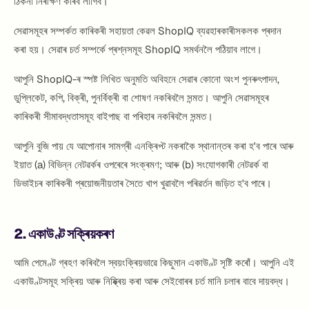
ঠিকনা নিৰীক্ষণ কৰিব লাগিব।
সেৱাসমূহৰ সম্পৰ্কত কাৰিকৰী সহায়তা কেৱল ShopIQ ব্যৱহাৰকাৰীসকলক প্ৰদান
কৰা হয়। সেৱাৰ চৰ্ত সম্পৰ্কে প্ৰশ্নসমূহ ShopIQ সমৰ্থনলৈ পঠিয়াব লাগে।
আপুনি ShopIQ-ৰ স্পষ্ট লিখিত অনুমতি অবিহনে সেৱাৰ কোনো অংশ পুনৰুৎপাদন,
ডুপ্লিকেট, কপি, বিক্ৰী, পুনৰ্বিক্ৰী বা শোষণ নকৰিবলৈ সন্মত। আপুনি সেৱাসমূহৰ
কাৰিকৰী সীমাবদ্ধতাসমূহ বাইপাছ বা পৰিহাৰ নকৰিবলৈ সন্মত।
আপুনি বুজি পায় যে আপোনাৰ সামগ্ৰী এনক্ৰিপ্ট নকৰাকৈ স্থানান্তৰ কৰা হ'ব পাৰে আৰু
ইয়াত (a) বিভিন্ন নেটৱৰ্কৰ ওপৰেৰে সংক্ৰমণ; আৰু (b) সংযোগকাৰী নেটৱৰ্ক বা
ডিভাইচৰ কাৰিকৰী প্ৰয়োজনীয়তাৰ সৈতে খাপ খুৱাবলৈ পৰিৱৰ্তন জড়িত হ'ব পাৰে।
2. একাউণ্ট সক্ৰিয়কৰণ
আমি পেমেণ্ট গ্ৰহণ কৰিবলৈ স্বয়ংক্ৰিয়ভাৱে কিছুমান একাউণ্ট সৃষ্টি কৰোঁ। আপুনি এই
একাউণ্টসমূহ সক্ৰিয় আৰু নিষ্ক্ৰিয় কৰা আৰু সেইবোৰৰ চৰ্ত মানি চলাৰ বাবে দায়বদ্ধ।