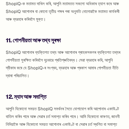
ShopIQ-ক মতামত দাখিল কৰি, আপুনি মতামতত সকলো অধিকাৰ ত্যাগ কৰে আৰু
ShopIQ আপোনাৰ বা কোনো তৃতীয় পক্ষৰ পৰা অনুমতি নোলোৱাকৈ মতামত কাৰ্যকৰী
আৰু ব্যৱহাৰ কৰিবলৈ মুক্ত।
11. গোপনীয়তা আৰু তথ্য সুৰক্ষা
ShopIQ আপোনাৰ ব্যক্তিগত তথ্য আৰু আপোনাৰ গ্ৰাহকসকলৰ ব্যক্তিগত তথ্যৰ
গোপনীয়তা সুৰক্ষিত কৰিবলৈ দৃঢ়ভাৱে প্ৰতিশ্ৰুতিবদ্ধ। সেৱা ব্যৱহাৰ কৰি, আপুনি
স্বীকাৰ কৰে যে ShopIQ-ৰ সংগ্ৰহ, ব্যৱহাৰ আৰু প্ৰকাশ আমাৰ গোপনীয়তা নীতি
দ্বাৰা পৰিচালিত।
12. ম্যাদ আৰু সমাপ্তি
আপুনি যিকোনো সময়ত ShopIQ সমৰ্থনৰ সৈতে যোগাযোগ কৰি আপোনাৰ একাউণ্ট
বাতিল কৰিব পাৰে আৰু সেৱাৰ চৰ্ত সমাপ্ত কৰিব পাৰে। আমি যিকোনো কাৰণত, জাননী
নিদিয়াকৈ আৰু যিকোনো সময়ত আপোনাৰ একাউণ্ট বা সেৱাৰ চৰ্ত স্থগিত বা সমাপ্ত