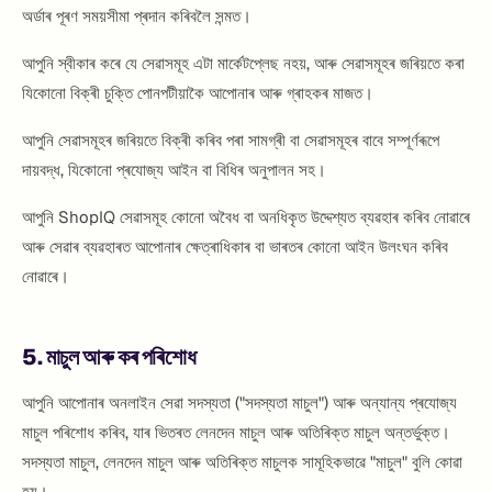
অৰ্ডাৰ পূৰণ সময়সীমা প্ৰদান কৰিবলৈ সন্মত।
আপুনি স্বীকাৰ কৰে যে সেৱাসমূহ এটা মাৰ্কেটপ্লেছ নহয়, আৰু সেৱাসমূহৰ জৰিয়তে কৰা
যিকোনো বিক্ৰী চুক্তি পোনপটীয়াকৈ আপোনাৰ আৰু গ্ৰাহকৰ মাজত।
আপুনি সেৱাসমূহৰ জৰিয়তে বিক্ৰী কৰিব পৰা সামগ্ৰী বা সেৱাসমূহৰ বাবে সম্পূৰ্ণৰূপে
দায়বদ্ধ, যিকোনো প্ৰযোজ্য আইন বা বিধিৰ অনুপালন সহ।
আপুনি ShopIQ সেৱাসমূহ কোনো অবৈধ বা অনধিকৃত উদ্দেশ্যত ব্যৱহাৰ কৰিব নোৱাৰে
আৰু সেৱাৰ ব্যৱহাৰত আপোনাৰ ক্ষেত্ৰাধিকাৰ বা ভাৰতৰ কোনো আইন উলংঘন কৰিব
নোৱাৰে।
5. মাচুল আৰু কৰ পৰিশোধ
আপুনি আপোনাৰ অনলাইন সেৱা সদস্যতা ("সদস্যতা মাচুল") আৰু অন্যান্য প্ৰযোজ্য
মাচুল পৰিশোধ কৰিব, যাৰ ভিতৰত লেনদেন মাচুল আৰু অতিৰিক্ত মাচুল অন্তৰ্ভুক্ত।
সদস্যতা মাচুল, লেনদেন মাচুল আৰু অতিৰিক্ত মাচুলক সামূহিকভাৱে "মাচুল" বুলি কোৱা
হয়।