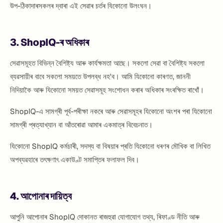
উপ-ঠিকাদাৰসকলৰ দ্বাৰা এই সেৱাৰ চৰ্তৰ যিকোনো উলংঘন।
3. ShopIQ-ৰ অধিকাৰ
সেৱাসমূহত বিভিন্ন বৈশিষ্ট্য আৰু কাৰ্যক্ষমতা আছে। সকলো সেৱা বা বৈশিষ্ট্য সকলো
ব্যৱসায়ীৰ বাবে সকলো সময়তে উপলব্ধ নহ'ব। আমি যিকোনো কাৰণত, জাননী
নিদিয়াকৈ আৰু যিকোনো সময়ত সেৱাসমূহ সংশোধন কৰাৰ অধিকাৰ সংৰক্ষিত ৰাখোঁ।
ShopIQ-এ সামগ্ৰী পূৰ্ব-পৰীক্ষা নকৰে আৰু সেৱাসমূহৰ যিকোনো অংশৰ পৰা যিকোনো
সামগ্ৰী প্ৰত্যাখ্যান বা আঁতৰোৱা আমাৰ একমাত্ৰ বিবেচনাত।
যিকোনো ShopIQ কৰ্মচাৰী, সদস্য বা বিষয়াৰ প্ৰতি যিকোনো ধৰণৰ মৌখিক বা লিখিত
অপব্যৱহাৰে তৎক্ষণাৎ একাউণ্ট সমাপ্তিৰ ফলাফল দিব।
4. আপোনাৰ দায়িত্ব
আপুনি আপোনাৰ ShopIQ দোকানত ৰাজহুৱা যোগাযোগ তথ্য, ৰিফাণ্ড নীতি আৰু