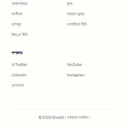
আমাৰ বিষয়ে
মূল্য
অংশীদাৰ
সহায়তা কেন্দ্ৰ
চৰ্তসমূহ
গোপনীয়তা নীতি
ৰিফাণ্ড নীতি
সম্প্ৰদায়
X/Twitter
YouTube
LinkedIn
Instagram
যোগাযোগ
©
2026
ShopIQ। সৰ্বস্বত্ব সংৰক্ষিত।