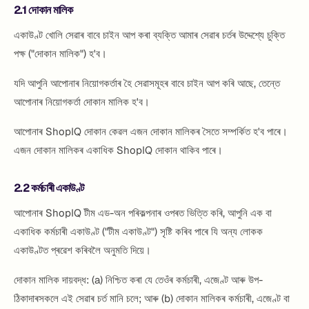
2.1 দোকান মালিক
একাউণ্ট খোলি সেৱাৰ বাবে চাইন আপ কৰা ব্যক্তি আমাৰ সেৱাৰ চৰ্তৰ উদ্দেশ্যে চুক্তি
পক্ষ ("দোকান মালিক") হ'ব।
যদি আপুনি আপোনাৰ নিয়োগকৰ্তাৰ হৈ সেৱাসমূহৰ বাবে চাইন আপ কৰি আছে, তেন্তে
আপোনাৰ নিয়োগকৰ্তা দোকান মালিক হ'ব।
আপোনাৰ ShopIQ দোকান কেৱল এজন দোকান মালিকৰ সৈতে সম্পৰ্কিত হ'ব পাৰে।
এজন দোকান মালিকৰ একাধিক ShopIQ দোকান থাকিব পাৰে।
2.2 কৰ্মচাৰী একাউণ্ট
আপোনাৰ ShopIQ টীম এড-অন পৰিকল্পনাৰ ওপৰত ভিত্তি কৰি, আপুনি এক বা
একাধিক কৰ্মচাৰী একাউণ্ট ("টীম একাউণ্ট") সৃষ্টি কৰিব পাৰে যি অন্য লোকক
একাউণ্টত প্ৰৱেশ কৰিবলৈ অনুমতি দিয়ে।
দোকান মালিক দায়বদ্ধ: (a) নিশ্চিত কৰা যে তেওঁৰ কৰ্মচাৰী, এজেণ্ট আৰু উপ-
ঠিকাদাৰসকলে এই সেৱাৰ চৰ্ত মানি চলে; আৰু (b) দোকান মালিকৰ কৰ্মচাৰী, এজেণ্ট বা