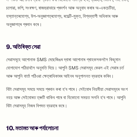
চলোৱা, কপি, সংৰক্ষণ, ৰাজহুৱাভাৱে প্ৰদৰ্শন আৰু অনুবাদ কৰাৰ অ-একচেটিয়া,
হস্তান্তৰযোগ্য, উপ-অনুজ্ঞাপত্ৰযোগ্য, ৰয়েল্টি-মুক্ত, বিশ্বব্যাপী অধিকাৰ আৰু
অনুজ্ঞাপত্ৰ প্ৰদান কৰে।
9. অতিৰিক্ত সেৱা
সেৱাসমূহে আপোনাক SMS মেছেজিঙৰ দ্বাৰা আপোনাৰ গ্ৰাহকসকললৈ কিছুমান
যোগাযোগ পঠিয়াবলৈ অনুমতি দিয়ে। আপুনি SMS সেৱাসমূহ কেৱল এই সেৱাৰ চৰ্ত
আৰু আপুনি বাৰ্তা পঠিওৱা ক্ষেত্ৰাধিকাৰৰ আইনৰ অনুপালনত ব্যৱহাৰ কৰিব।
বিটা সেৱাসমূহ সময়ে সময়ে প্ৰদান কৰা হ'ব পাৰে। সেইবোৰ নিয়মীয়া সেৱাসমূহৰ অংশ
নহয় আৰু সেইবোৰত ত্ৰুটি থাকিব পাৰে বা যিকোনো সময়ত সলনি হ'ব পাৰে। আপুনি
বিটা সেৱাসমূহ নিজৰ বিপদত ব্যৱহাৰ কৰে।
10. মতামত আৰু পৰ্যালোচনা