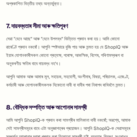
অপ্ৰকাশিত বিত্তীয় তথ্য অন্তৰ্ভুক্ত।
7. দায়বদ্ধতাৰ সীমা আৰু ক্ষতিপূৰণ
সেৱা "যেনে আছে" আৰু "যেনে উপলব্ধ" ভিত্তিত প্ৰদান কৰা হয়। আমি কোনো
ৱাৰেণ্টি প্ৰদান নকৰোঁ। আপুনি স্পষ্টভাৱে বুজি পায় আৰু সন্মত হয় যে ShopIQ আৰু
ইয়াৰ যোগানকাৰীসকল কোনো প্ৰত্যক্ষ, পৰোক্ষ, আকস্মিক, বিশেষ, পৰিণামস্বৰূপ বা
অনুকৰণীয় ক্ষতিৰ বাবে দায়বদ্ধ নহ'ব।
আপুনি আমাক আৰু আমাৰ মূল, সহায়ক, সহযোগী, অংশীদাৰ, বিষয়া, পৰিচালক, এজেণ্ট,
কৰ্মচাৰী আৰু যোগানকাৰীসকলক যিকোনো দাবী বা দাবীৰ পৰা নিৰাপদ ৰাখিবলৈ সন্মত।
8. বৌদ্ধিক সম্পত্তি আৰু আপোনাৰ সামগ্ৰী
আমি আপুনি ShopIQ-ক প্ৰদান কৰা সামগ্ৰীৰ মালিকানা দাবী নকৰোঁ; অৱশ্যে, আমাক
সেই সামগ্ৰীসমূহৰ বাবে এটা অনুজ্ঞাপত্ৰৰ প্ৰয়োজন। আপুনি ShopIQ-ক সেৱাসমূহৰ
সম্পৰ্কত আপোনাৰ দ্বাৰা প্ৰদান কৰা যিকোনো সামগ্ৰী হ'ষ্ট, ব্যৱহাৰ, বিতৰণ, সংশোধন,