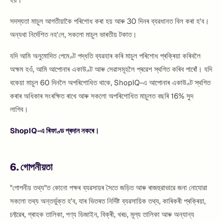
সদস্যতা মাচুল আগতীয়াকৈ পৰিশোধ কৰা হয় আৰু 30 দিনৰ ব্যৱধানত বিল কৰা হ'ব।
অন্যথা নিৰ্দেশিত নহ'লে, সকলো মাচুল ভাৰতীয় টকাত।
যদি আমি অনুমোদিত পেমেণ্ট পদ্ধতি ব্যৱহাৰ কৰি মাচুল পৰিশোধ প্ৰক্ৰিয়া কৰিবলৈ
অক্ষম হওঁ, আমি আপোনাৰ একাউণ্ট আৰু সেৱাসমূহলৈ প্ৰৱেশ স্থগিত কৰিব পাৰোঁ। যদি
বকেয়া মাচুল 60 দিনলৈ অপৰিশোধিত থাকে, ShopIQ-এ আপোনাৰ একাউণ্ট স্থগিত
কৰাৰ অধিকাৰ সংৰক্ষিত ৰাখে আৰু সকলো অপৰিশোধিত মাচুলত বছৰি 16% সুদ
লাগিব।
ShopIQ-এ ৰিফাণ্ড প্ৰদান নকৰে।
6. গোপনীয়তা
"গোপনীয় তথ্য"ত কোনো পক্ষৰ ব্যৱসায়ৰ সৈতে জড়িত আৰু ৰাজহুৱাভাৱে জনা নোযোৱা
সকলো তথ্য অন্তৰ্ভুক্ত হ'ব, যাৰ ভিতৰত নিৰ্দিষ্ট ব্যৱসায়িক তথ্য, কাৰিকৰী প্ৰক্ৰিয়া,
চফ্টৱেৰ, গ্ৰাহক তালিকা, পণ্য ডিজাইন, বিক্ৰী, খৰচ, মূল্য তালিকা আৰু অন্যান্য