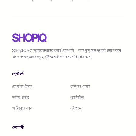
ShopIQ এটা স্বায়ত্তশাসিত কমাৰ্চ কোম্পানী। আমি বুদ্ধিমান প্ৰণালী নিৰ্মাণ কৰোঁ
যাৰ ওপৰত ব্যৱসায়সমূহে সৃষ্টি আৰু বিকাশৰ বাবে বিশ্বাস কৰে।
প্লেটফৰ্ম
ৱেবছাইট বিল্ডাৰ
কেটালগ এআই
ইমেজ এআই
এনালিটিক্স
আৱিষ্কাৰ কৰক
নথিপত্ৰ
কোম্পানী