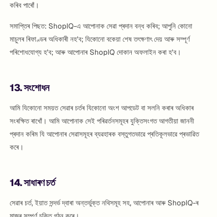
কৰিব পাৰোঁ।
সমাপ্তিৰ পিছত: ShopIQ-এ আপোনাক সেৱা প্ৰদান বন্ধ কৰিব; আপুনি কোনো
মাচুলৰ ৰিফাণ্ডৰ অধিকাৰী নহ'ব; যিকোনো বকেয়া শেষ তৎক্ষণাৎ দেয় আৰু সম্পূৰ্ণ
পৰিশোধযোগ্য হ'ব; আৰু আপোনাৰ ShopIQ দোকান অফলাইন কৰা হ'ব।
13. সংশোধন
আমি যিকোনো সময়ত সেৱাৰ চৰ্তৰ যিকোনো অংশ আপডেট বা সলনি কৰাৰ অধিকাৰ
সংৰক্ষিত ৰাখোঁ। আমি আপোনাক সেই পৰিৱৰ্তনসমূহৰ যুক্তিসংগত আগতীয়া জাননী
প্ৰদান কৰিম যি আপোনাৰ সেৱাসমূহৰ ব্যৱহাৰক বস্তুগতভাৱে প্ৰতিকূলভাৱে প্ৰভাৱিত
কৰে।
14. সাধাৰণ চৰ্ত
সেৱাৰ চৰ্ত, ইয়াত সন্দৰ্ভ দ্বাৰা অন্তৰ্ভুক্ত নথিসমূহ সহ, আপোনাৰ আৰু ShopIQ-ৰ
মাজৰ সম্পূৰ্ণ চুক্তি গঠন কৰে।