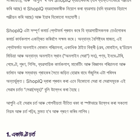
সংজ্ঞায়িত), আৰু "আপুনি" ৰ অৰ্থ ShopIQ ব্যৱহাৰকাৰী (যদি ব্যক্তিগতভাৱে পঞ্জীয়ন
কৰি আছে) বা ShopIQ ব্যৱহাৰকাৰীক নিয়োগ কৰা ব্যৱসায় (যদি ব্যৱসায় হিচাপে
পঞ্জীয়ন কৰি আছে) আৰু ইয়াৰ যিকোনো সহযোগী।
ShopIQ এটা সম্পূৰ্ণ কমাৰ্চ প্লেটফৰ্ম প্ৰদান কৰে যি ব্যৱসায়ীসকলক তেওঁলোকৰ
কমাৰ্চ কাৰ্যকলাপ একত্ৰিত কৰিবলৈ সক্ষম কৰে। অন্যান্য বৈশিষ্ট্যৰ মাজত, এই
প্লেটফৰ্মত অনলাইন দোকান পৰিচালনা, একাধিক ঠাইত বিক্ৰী (ৱেব, মোবাইল, ছ'চিয়েল
মিডিয়া আৰু অন্যান্য অনলাইন স্থান ("অনলাইন সেৱা") সহ), পণ্য, ইনভেণ্টৰি,
পেমেণ্ট, পূৰণ, শিপিং, ব্যৱসায়িক কাৰ্যকলাপ, মাৰ্কেটিং আৰু বিজ্ঞাপন পৰিচালনা আৰু
বৰ্তমান আৰু সম্ভাব্য গ্ৰাহকৰ সৈতে জড়িত হোৱাৰ বাবে সঁজুলিৰ এটা পৰিসৰ
অন্তৰ্ভুক্ত। ShopIQ দ্বাৰা প্ৰদান কৰা এনে যিকোনো সেৱা বা সেৱাসমূহক এই
সেৱাৰ চৰ্তত "সেৱা(সমূহ)" বুলি উল্লেখ কৰা হৈছে।
আপুনি এই সেৱাৰ চৰ্ত আৰু গোপনীয়তা নীতিত থকা বা স্পষ্টভাৱে উল্লেখ কৰা সকলো
নিয়ম আৰু চৰ্ত পঢ়িব, সন্মত হ'ব আৰু গ্ৰহণ কৰিব লাগিব।
1. একাউণ্ট চৰ্ত