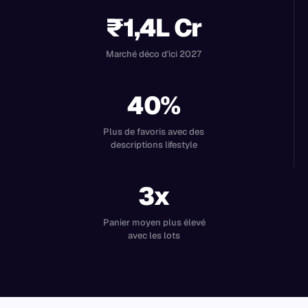
₹1,4L Cr
Marché déco d'ici 2027
40%
Plus de favoris avec des
descriptions lifestyle
3x
Panier moyen plus élevé
avec les lots